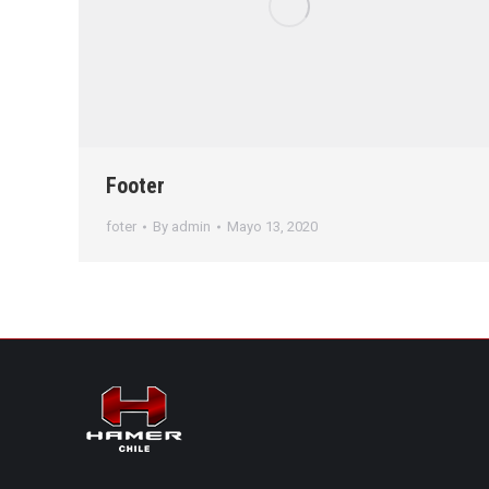
Footer
foter
By
admin
Mayo 13, 2020