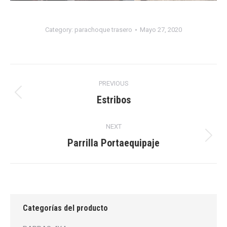
Category:
parachoque trasero
Mayo 27, 2020
Album
PREVIOUS
navigation
Previous
Estribos
album:
NEXT
Next
Parrilla Portaequipaje
album:
Categorías del producto