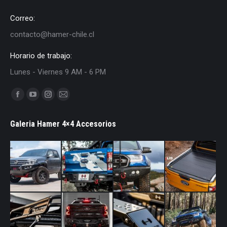
Correo:
contacto@hamer-chile.cl
Horario de trabajo:
Lunes - Viernes 9 AM - 6 PM
Find us on:
Facebook
YouTube
Instagram
Mail
page
page
page
page
Galeria Hamer 4×4 Accesorios
opens
opens
opens
opens
in
in
in
in
new
new
new
new
window
window
window
window