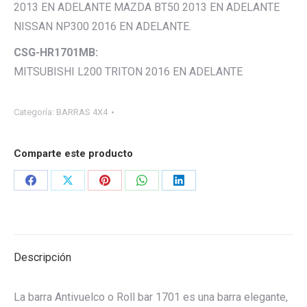
2013 EN ADELANTE MAZDA BT50 2013 EN ADELANTE
NISSAN NP300 2016 EN ADELANTE.
CSG-HR1701MB:
MITSUBISHI L200 TRITON 2016 EN ADELANTE
Categoría:
BARRAS 4X4
Comparte este producto
Share
Share
Share
Share
Share
on
on
on
on
on
Facebook
X
Pinterest
WhatsApp
LinkedIn
Descripción
La barra Antivuelco o Roll bar 1701 es una barra elegante,