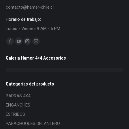
contacto@hamer-chile.cl
Horario de trabajo:
Lunes - Viernes 9 AM - 6 PM
Find us on:
Facebook
YouTube
Instagram
Mail
page
page
page
page
Galeria Hamer 4×4 Accesorios
opens
opens
opens
opens
in
in
in
in
new
new
new
new
window
window
window
window
Categorías del producto
BARRAS 4X4
ENGANCHES
ESTRIBOS
PARACHOQUES DELANTERO