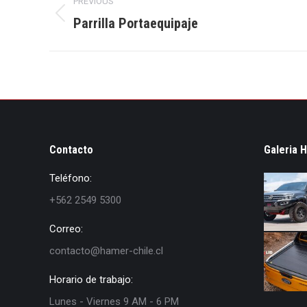
PREVIOUS
navigation
Previous
Parrilla Portaequipaje
album:
Contacto
Galeria 
Teléfono:
+562 2549 5300
Correo:
contacto@hamer-chile.cl
Horario de trabajo:
Lunes - Viernes 9 AM - 6 PM