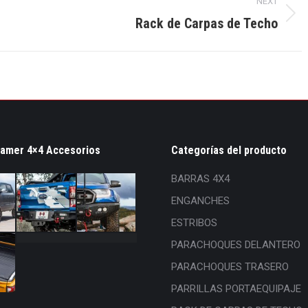
NEXT
Next
Rack de Carpas de Techo
album:
Hamer 4×4 Accesorios
Categorías del producto
BARRAS 4X4
ENGANCHES
ESTRIBOS
PARACHOQUES DELANTERO
PARACHOQUES TRASERO
PARRILLAS PORTAEQUIPAJE